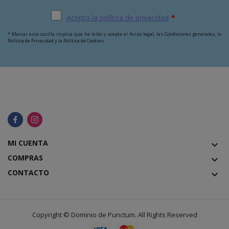
Acepto la política de privacidad
*
* Marcar esta casilla implica que ha leído y acepta el
Aviso legal
, las
Condiciones generales
, la
Política de Privacidad
y la
Política de Cookies
.
MI CUENTA
keyboard_arrow_down
COMPRAS
keyboard_arrow_down
CONTACTO
keyboard_arrow_down
Copyright ©
Dominio de Punctum
. All Rights Reserved