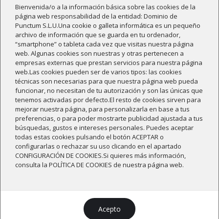
Pack "Tinto" (6 botellas Vino ecológico + Envío...
Bienvenida/o a la información básica sobre las cookies de la
44,36 €
página web responsabilidad de la entidad: Dominio de
Punctum S.L.U.Una cookie o galleta informática es un pequeño
archivo de información que se guarda en tu ordenador,
Pack de 6 vinos tintos ecológicos y veganos, con dos tintos
“smartphone” o tableta cada vez que visitas nuestra página
jóvenes, dos tintos biodinámicos y dos tintos envejecidos. El
web. Algunas cookies son nuestras y otras pertenecen a
pack está compuesto por dos botellas de Finca Fabián
empresas externas que prestan servicios para nuestra página
Tempranillo, una botella de Dominio de Punctum Tempranillo
web.Las cookies pueden ser de varios tipos: las cookies
Petit Verdot, una botella de Dominio de Punctum Cabernet
técnicas son necesarias para que nuestra página web pueda
Sauvignon, una botella de Viento Aliseo Graciano Cabernet
funcionar, no necesitan de tu autorización y son las únicas que
Sauvignon y una botella de Vaivén Tempranillo
tenemos activadas por defecto.El resto de cookies sirven para
Crianza.
¡Ahorra hasta un 30% y llévate envío gratis!
mejorar nuestra página, para personalizarla en base a tus
preferencias, o para poder mostrarte publicidad ajustada a tus
búsquedas, gustos e intereses personales. Puedes aceptar
Añadir al carrito
todas estas cookies pulsando el botón ACEPTAR o
configurarlas o rechazar su uso clicando en el apartado
CONFIGURACIÓN DE COOKIES.Si quieres más información,
consulta la POLÍTICA DE COOKIES de nuestra página web.
PACK