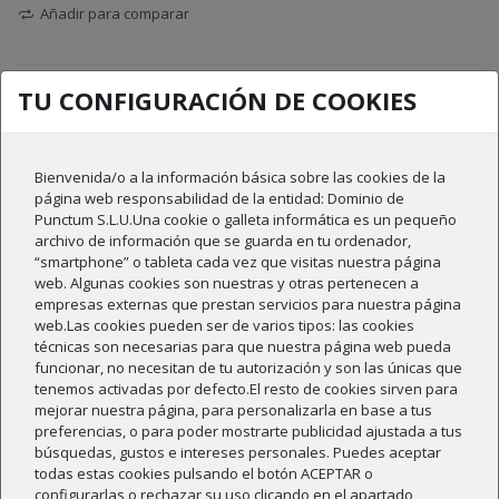
Añadir para comparar
TU CONFIGURACIÓN DE COOKIES
Compartir
Bienvenida/o a la información básica sobre las cookies de la
DESCRIPCIÓN
página web responsabilidad de la entidad: Dominio de
Punctum S.L.U.Una cookie o galleta informática es un pequeño
DETALLES DEL PRODUCTO
archivo de información que se guarda en tu ordenador,
“smartphone” o tableta cada vez que visitas nuestra página
RESEÑAS
web. Algunas cookies son nuestras y otras pertenecen a
empresas externas que prestan servicios para nuestra página
web.Las cookies pueden ser de varios tipos: las cookies
técnicas son necesarias para que nuestra página web pueda
Sobre el vino:
funcionar, no necesitan de tu autorización y son las únicas que
Dominio de Punctum es el nombre de nuestra bodega. El nombre no
tenemos activadas por defecto.El resto de cookies sirven para
le podría ir mejor a este vino, ya que representa las características
mejorar nuestra página, para personalizarla en base a tus
de la bodega: los característicos aromas del terroir, los valores de
preferencias, o para poder mostrarte publicidad ajustada a tus
una agricultura sostenible y la tradición vitivinícola centenaria por la
búsquedas, gustos e intereses personales. Puedes aceptar
que destaca nuestra viña.
todas estas cookies pulsando el botón ACEPTAR o
configurarlas o rechazar su uso clicando en el apartado