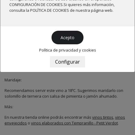
Producción:
CONFIGURACIÓN DE COOKIES.Si quieres más información,
consulta la POLÍTICA DE COOKIES de nuestra página web.
Este vino es elaborado a partir de uvas cultivadas de manera
ecológica en nuestra finca. Se han aplicado prácticas biodinámicas
con el fin de mejorar la estructura del suelo y el ciclo natural de las
viñas, logrando así vinos de mayor calidad.
La fermentación se lleva a cabo en tanques de acero inoxidable con
un control de la temperatura entre 25ºC y 27ºC.
Política de privacidad y cookies
Ha sido envejecido durante 6 meses en barricas americanas y
filtrado suavemente para mantener todos los aromas y
características naturales.
Maridaje:
Recomendamos servir este vino a 18ºC. Sugerimos maridarlo con
solomillo de ternera con salsa de pimienta o jamón ahumado.
Más:
En nuestra tienda online podrás encontrar más
vinos tintos
,
vinos
envejecidos
o
vinos elaborados con Tempranillo - Petit Verdot
.