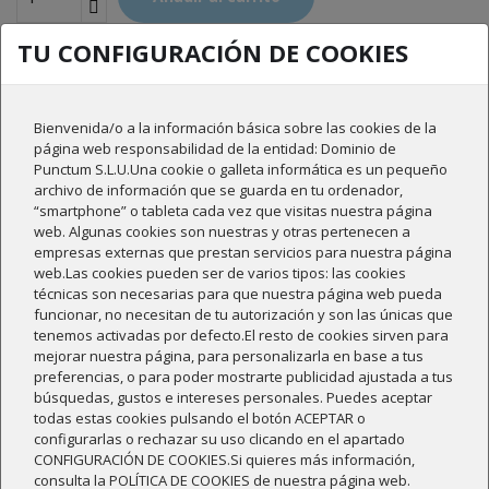
TU CONFIGURACIÓN DE COOKIES
Añadir para comparar
Bienvenida/o a la información básica sobre las cookies de la
página web responsabilidad de la entidad: Dominio de
Compartir
Punctum S.L.U.Una cookie o galleta informática es un pequeño
archivo de información que se guarda en tu ordenador,
“smartphone” o tableta cada vez que visitas nuestra página
DESCRIPCIÓN
web. Algunas cookies son nuestras y otras pertenecen a
empresas externas que prestan servicios para nuestra página
DETALLES DEL PRODUCTO
web.Las cookies pueden ser de varios tipos: las cookies
técnicas son necesarias para que nuestra página web pueda
RESEÑAS
funcionar, no necesitan de tu autorización y son las únicas que
tenemos activadas por defecto.El resto de cookies sirven para
mejorar nuestra página, para personalizarla en base a tus
preferencias, o para poder mostrarte publicidad ajustada a tus
Sobre el vino:
búsquedas, gustos e intereses personales. Puedes aceptar
todas estas cookies pulsando el botón ACEPTAR o
Dominio de Punctum es el nombre de nuestra bodega. El nombre no
configurarlas o rechazar su uso clicando en el apartado
le podría ir mejor a este vino, ya que representa las características
CONFIGURACIÓN DE COOKIES.Si quieres más información,
de la bodega: los característicos aromas del terroir, los valores de
consulta la POLÍTICA DE COOKIES de nuestra página web.
una agricultura sostenible y la tradición vitivinícola centenaria por la