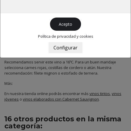
que destaca nuestra viña.
Producción:
Este vino es elaborado a partir de uvas cultivadas de manera
ecológica en nuestra finca. Se han aplicado prácticas biodinámicas
con el fin de mejorar la estructura del suelo y el ciclo natural de las
Política de privacidad y cookies
viñas, logrando así vinos de mayor calidad.
Maridaje:
Recomendamos servir este vino a 16ºC. Para un buen maridaje
selecciona carnes rojas, costillas de cordero o atún. Nuestra
recomendación: filete mignon o estofado de ternera.
Más:
En nuestra tienda online podrás encontrar más
vinos tintos
,
vinos
jóvenes
o
vinos elaborados con Cabernet Sauvignon
.
16 otros productos en la misma
categoría: