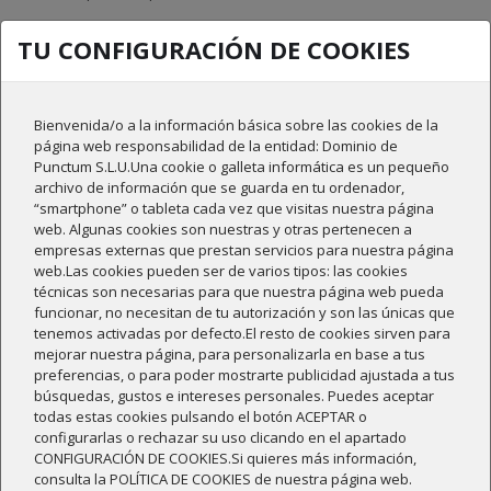
TU CONFIGURACIÓN DE COOKIES
Compartir
Bienvenida/o a la información básica sobre las cookies de la
página web responsabilidad de la entidad: Dominio de
DESCRIPCIÓN
Punctum S.L.U.Una cookie o galleta informática es un pequeño
archivo de información que se guarda en tu ordenador,
DETALLES DEL PRODUCTO
“smartphone” o tableta cada vez que visitas nuestra página
web. Algunas cookies son nuestras y otras pertenecen a
RESEÑAS
empresas externas que prestan servicios para nuestra página
web.Las cookies pueden ser de varios tipos: las cookies
técnicas son necesarias para que nuestra página web pueda
funcionar, no necesitan de tu autorización y son las únicas que
Sobre el vino:
tenemos activadas por defecto.El resto de cookies sirven para
mejorar nuestra página, para personalizarla en base a tus
Dominio de Punctum es el nombre de nuestra bodega. El nombre no
preferencias, o para poder mostrarte publicidad ajustada a tus
le podría ir mejor a este vino, ya que representa las características
búsquedas, gustos e intereses personales. Puedes aceptar
de la bodega: los característicos aromas del terroir, los valores de
todas estas cookies pulsando el botón ACEPTAR o
una agricultura sostenible y la tradición vitivinícola centenaria por la
configurarlas o rechazar su uso clicando en el apartado
que destaca nuestra viña.
CONFIGURACIÓN DE COOKIES.Si quieres más información,
consulta la POLÍTICA DE COOKIES de nuestra página web.
Producción: