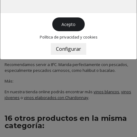
Este vino es elaborado a partir de uvas cultivadas de manera
ecológica y biodinámica en nuestra finca. Cosechamos por la noche,
por lo que nuestras uvas tienen una temperatura óptima antes de
ser exprimidas. La fermentación se lleva a cabo en tanques de
acero inoxidable con con un control de la temperatura entre 15ºC y
Política de privacidad y cookies
17ºC, con posterior fermentación maloláctica. Se filtra con cuidado
para conservar todos los aromas y características naturales.
Maridaje:
Recomendamos servir a 8ºC. Marida perfectamente con pescados,
especialmente pescados carnosos, como halibut o bacalao.
Más:
En nuestra tienda online podrás encontrar más
vinos blancos
,
vinos
jóvenes
o
vinos elaborados con Chardonnay
.
16 otros productos en la misma
categoría: